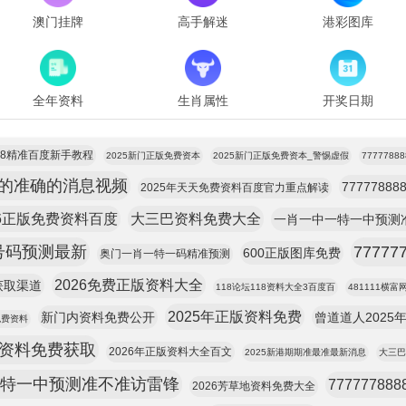
澳门挂牌
高手解迷
港彩图库
全年资料
生肖属性
开奖日期
8888精准百度新手教程
2025新门正版免费资本
2025新门正版免费资本_警惕虚假
7777788
准的准确的消息视频
7777788
2025年天天免费资料百度官力重点解读
26正版免费资料百度
大三巴资料免费大全
一肖一中一特一中预测
号码预测最新
77777
600正版图库免费
奥门一肖一特一码精准预测
2026免费正版资料大全
获取渠道
118论坛118资料大全3百度百
481111横富
2025年正版资料免费
新门内资料免费公开
曾道道人2025
免费资料
版资料免费获取
2026年正版资料大全百文
2025新港期期准最准最新消息
大三巴
特一中预测准不准访雷锋
7777778
2026芳草地资料免费大全