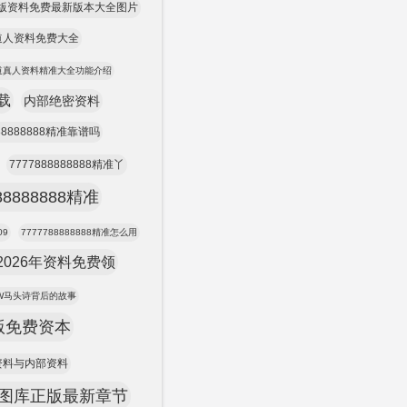
正版资料免费最新版本大全图片
道人资料免费大全
道真人资料精准大全功能介绍
载
内部绝密资料
888888888精准靠谱吗
7777888888888精准丫
888888888精准
09
7777788888888精准怎么用
2026年资料免费领
WW马头诗背后的故事
正版免费资本
资料与内部资料
00图库正版最新章节