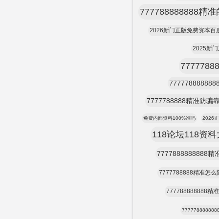
777788888888精
2026新门正版免费资本百度
2025新
777778
777778888
7777788888精准防骗
免费内部资料100%准吗
202
118论坛118资
777788888888
7777788888精准怎
777788888888
77777888888