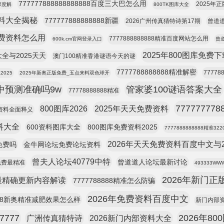
777777888888888888百度三大巴怎么用
2025年
深度解
800TK图库大全
料大全揭秘
777777888888888新疆
2026广州传真猜特诗第17期
曾道
免费资料怎么用
7777888888888精准百度网站怎么用
600k.cm官网登录入口
曾
2025年800图库免费下
全与2025天天
澳门100精准香港谜语今天的谜
7777788888888精准解密
7777
025
2025年新奥正版免费_五点来料双色球开
中预测准确吗9w
管家婆100谜语答案大全
77778888888精准
77777777
800图库2026
2025年天天免费资料
费资料全面释义
料大全
600资料图库大全
800图库免费资料2025
7777888888888精准322
2026年天天免费资料百度中文与
免费吗
金牛网论坛免费论坛资料
曾夫人论坛40779中特
曾道道人论坛最新讨论
免费最精准
493333W
2026年新门
最精确更新内容解读
7777788888精准怎么防骗
2026年免费资料百度中文
8888新奥精准减肥效果怎么样
新门内部
777
2026年8
广洲传真猜特诗
2026新门内部资料大全