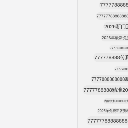
77777888
77777788888
2026新
2026年最新
77778888
77777888
777778
77778888888
7777788888精准
内部资料100%免
2025年免费正版
777777888888