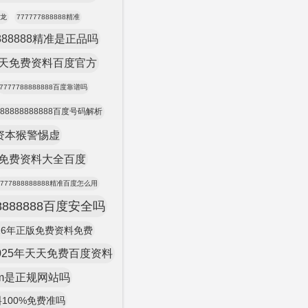
九龙
777777888888精准
8888888精准是正品吗
5年天免费资料百度官方
7777788888888百度靠谱吗
888888888888百度号码解析
费资本猴警惕虚
新免费资料大全百度
7777888888888精准百度怎么用
88888888百度安全吗
26年正版免费资料免费
025年天天免费百度资料
cm是正规网站吗
100%免费准吗