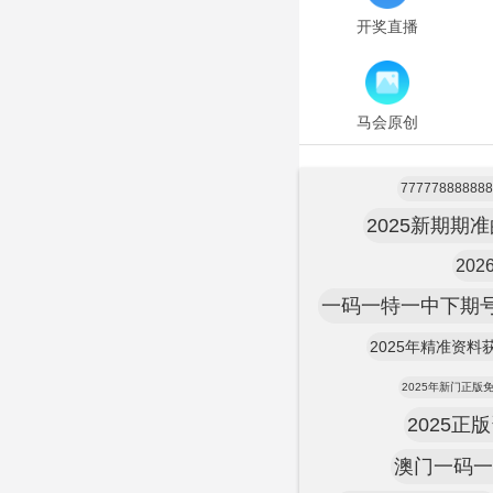
开奖直播
马会原创
777778888
2025新期期
20
一码一特一中下期
2025年精准资料
2025年新门正版
2025正
澳门一码一