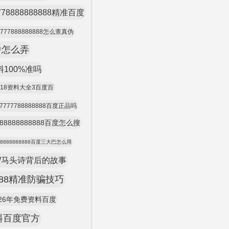
778888888888精准百度
7777888888888怎么查真伪
中怎么弄
100%准吗
118资料大全3百度百
7777788888888百度正品吗
888888888888百度怎么搜
888888888888百度三大巴怎么用
WW马头诗背后的故事
8888精准防骗技巧
026年免费资料百度
料百度官方