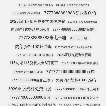
2026新门正版免费资本百度2025
2026新门正版免费百度官方202
7777888888888怎么查真伪
2025年免费正版资料百度中
2025新门正版免费资本,警惕虚假
2026新门正版免费资本百度
内部资料100%真中怎么弄
7777788888888888防骗技巧
7777888888888来电干嘛
澳门广八二站1
内部资料100%准吗
7777788888888精准百度新手教程
2026正版免费资料百度
7777788888888888百度结果
118论坛118资料大全3百度百
7777788888精准防骗靠谱吗
77777788888888888百度
内部资料最准100%准吗
免费内部资料100%准吗
7777788888888百度正品吗
2026正版资料免费百度
7777788888888精准百度网址
7777778888888888百度
777777888888888888百度怎么搜
118论坛118资料大全3百度百种深度解
118论坛118资料大全3百度百料深度解