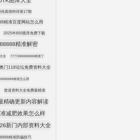
00TK图库大全
广州传真猜特诗第17期
88888精准百度网站怎么用
2025年800图库免费下载
8888888精准解密
案大全
7777888888888精准丫
奥门118论坛免费资料大全
788888888精准怎么用
曾道资料大全免费最精准
最精确更新内容解读
新奥精准减肥效果怎么样
026新门内部资料大全
888888精准防骗技巧