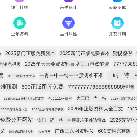
澳门挂牌
高手解迷
港彩图库
全年资料
生肖属性
开奖日期
2025新门正版免费资本
2025新门正版免费资本_警惕虚假
程
2025年天天免费资料百度官力重点解读
777778
确的消息视频
一码一特一
度
一肖一中一特一中预测准不准
大三巴资料免费大全
精准预测
600正版图库免费
777777778888888888精准
大三巴一尚一特
481111横富网
118论坛118资料大全3百度百
2025年新门正版
2026年正版资料大全百文
20
2025年资料免费大全
2025正版资料免费获取
免费公开网站
2026芳草
澳门一码一特一中预测准不准访雷锋
含义
广西三八网资料员
600资料完整版
曾道内部资料大全
49资汛网