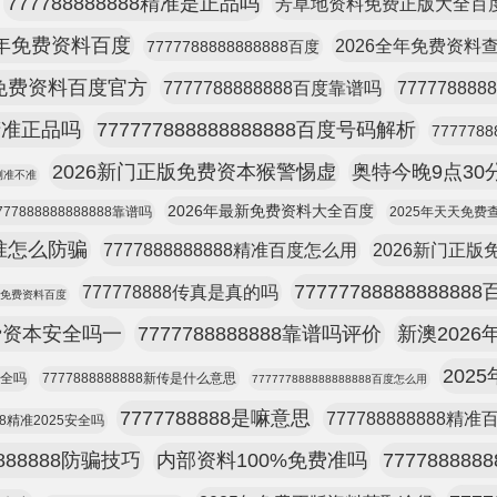
777788888888精准是正品吗
芳草地资料免费正版大全百
6年免费资料百度
2026全年免费资料
7777788888888888百度
天免费资料百度官方
7777788888888百度靠谱吗
77777888
8精准正品吗
777777888888888888百度号码解析
77777
2026新门正版免费资本猴警惕虚
奥特今晚9点30
测准不准
2026年最新免费资料大全百度
7777888888888888靠谱吗
2025年天天免费
8精准怎么防骗
7777888888888精准百度怎么用
2026新门正
777777888888888
777778888传真是真的吗
料免费资料百度
费资本安全吗一
7777788888888靠谱吗评价
新澳202
202
安全吗
7777888888888新传是什么意思
777777888888888888百度怎么用
7777788888是嘛意思
777788888888精
888精准2025安全吗
8888888防骗技巧
内部资料100%免费准吗
77778888