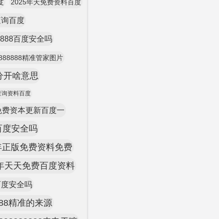
度
2025年天免费资料百度
查询百度
88888百度安全吗
88888888精准管家图片
分开啥意思
查询资料百度
版免费资本更新百度一
88百度安全吗
6年正版免费资料免费
5年天天免费百度资料
准百度安全吗
8888精准的来源