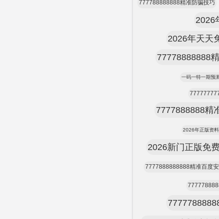
777788888888精准防骗技巧
202
2026年天
7777888888
一码一特一期预
7777777
777788888
2026年正版资
2026新门正版免
7777888888888精准百度
7777788
777778888