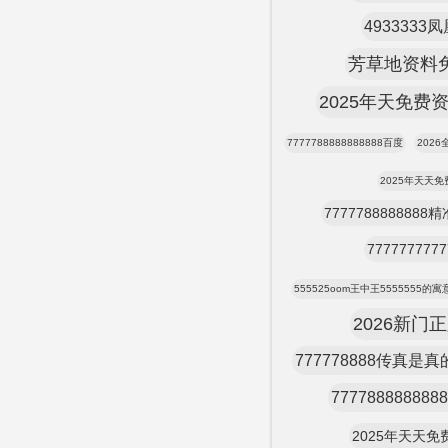
493333
芳草地资料
2025年天免费
7777788888888888百度
202
2025年天天
777778888888
777777777
555525oom王中王5555555的
2026新
777778888传真是
7777888888
2025年天天