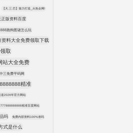
【大.三.巴】致力打造_火热全网!
天天正版资料百度
78888跑狗图谜怎么玩
精准资料大全免费领取下载
费领取
网站大全免费
中三免费平码网
78888888精准
道2026年官方网站
7777888888888精准百度网站
正品吗
免费内部资料100%准吗
方式是什么