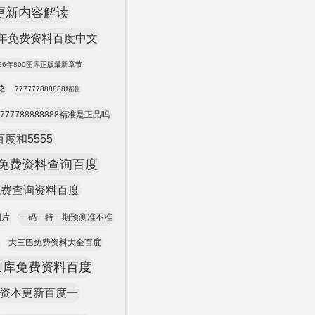
更新内容解读
26年免费资料百度中文
026年800图库正版最新章节
龙
777777888888精准
777788888888精准是正品吗
度和5555
年免费资料查询百度
免费查询资料百度
图片
一码一特一期预测准不准
大三巴免费资料大全百度
0图库免费资料百度
费资本更新百度一