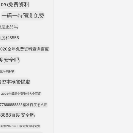
2026免费资料
一码一特预测免费
精准是正品吗
度和5555
2026全年免费资料查询百度
8百度安全吗
88百度号码解析
免费资本猴警惕虚
2026年最新免费资料大全百度
777888888888精准百度怎么用
888888百度安全吗
新澳2026年正版免费资料免费