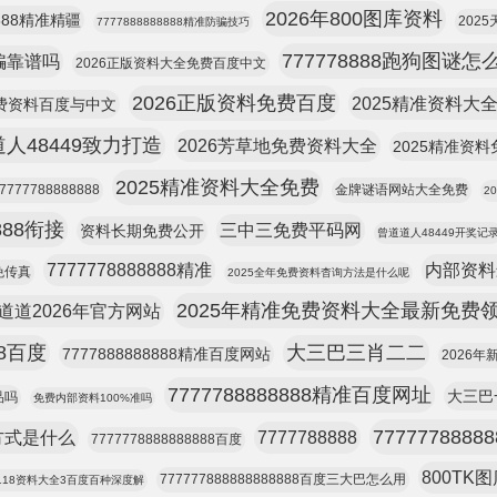
2026年800图库资料
8888精准精疆
202
7777888888888精准防骗技巧
777778888跑狗图谜怎
防骗靠谱吗
2026正版资料大全免费百度中文
2026正版资料免费百度
2025精准资料大
免费资料百度与中文
人48449致力打造
2026芳草地免费资料大全
2025精准资
2025精准资料大全免费
777788888888
金牌谜语网站大全免费
2
8888衔接
三中三免费平码网
资料长期免费公开
曾道道人48449开奖记
7777778888888精准
内部资料
准免传真
2025全年免费资料杳询方法是什么呢
2025年精准免费资料大全最新免费
道道2026年官方网站
88百度
大三巴三肖二二
7777888888888精准百度网站
2026年
7777788888888精准百度网址
大三巴
品吗
免费内部资料100%准吗
777777888
方式是什么
7777788888
7777778888888888百度
800TK
777777888888888888百度三大巴怎么用
坛118资料大全3百度百种深度解