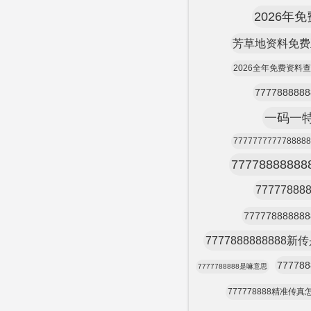
2026年
芳草地资料免费
2026全年免费资料
77778888
一码一
77777777777888
77778888
777778
7777788888
7777888888888
7777
7777788888是嘛意思
777778888精准传