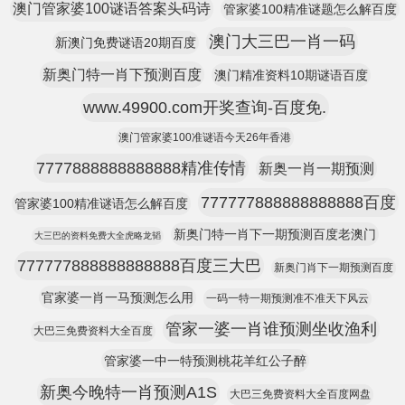
澳门管家婆100谜语答案头码诗
管家婆100精准谜题怎么解百度
澳门大三巴一肖一码
新澳门免费谜语20期百度
新奥门特一肖下预测百度
澳门精准资料10期谜语百度
www.49900.com开奖查询-百度免.
澳门管家婆100准谜语今天26年香港
7777888888888888精准传情
新奥一肖一期预测
777777888888888888百度
管家婆100精准谜语怎么解百度
新奥门特一肖下一期预测百度老澳门
大三巴的资料免费大全虎略龙韬
777777888888888888百度三大巴
新奥门肖下一期预测百度
官家婆一肖一马预测怎么用
一码一特一期预测准不准天下风云
管家一婆一肖谁预测坐收渔利
大巴三免费资料大全百度
管家婆一中一特预测桃花羊红公子醉
新奥今晚特一肖预测A1S
大巴三免费资料大全百度网盘