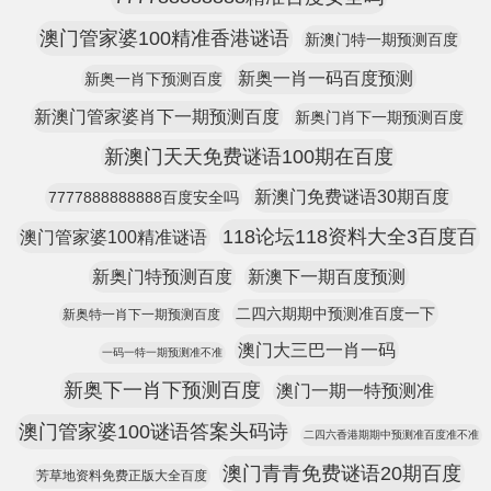
澳门管家婆100精准香港谜语
新澳门特一期预测百度
新奥一肖一码百度预测
新奥一肖下预测百度
新澳门管家婆肖下一期预测百度
新奥门肖下一期预测百度
新澳门天天免费谜语100期在百度
新澳门免费谜语30期百度
7777888888888百度安全吗
118论坛118资料大全3百度百
澳门管家婆100精准谜语
新奥门特预测百度
新澳下一期百度预测
二四六期期中预测准百度一下
新奥特一肖下一期预测百度
澳门大三巴一肖一码
一码一特一期预测准不准
新奥下一肖下预测百度
澳门一期一特预测准
澳门管家婆100谜语答案头码诗
二四六香港期期中预测准百度准不准
澳门青青免费谜语20期百度
芳草地资料免费正版大全百度