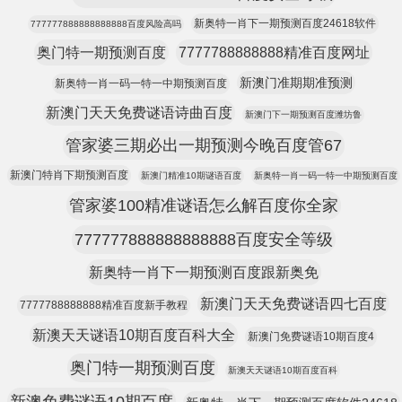
新奥特一肖下一期预测百度24618软件
777777888888888888百度风险高吗
奥门特一期预测百度
7777788888888精准百度网址
新澳门准期期准预测
新奥特一肖一码一特一中期预测百度
新澳门天天免费谜语诗曲百度
新澳门下一期预测百度潍坊鲁
管家婆三期必出一期预测今晚百度管67
新澳门特肖下期预测百度
新澳门精准10期谜语百度
新奥特一肖一码一特一中期预测百度
管家婆100精准谜语怎么解百度你全家
777777888888888888百度安全等级
新奥特一肖下一期预测百度跟新奥免
新澳门天天免费谜语四七百度
7777788888888精准百度新手教程
新澳天天谜语10期百度百科大全
新澳门免费谜语10期百度4
奥门特一期预测百度
新澳天天谜语10期百度百科