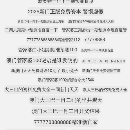
新奥特一码下一期预测百度
2025新门正版免费资本,警惕虚假
新奥门特一肖下一期预测百度上海敏
澳门管家婆100精准香港谜好天天徐
二四六期期中预测准百度一下
管家婆三期必出一期预测今晚百度管
77778888
7777788888888精准管家112
管家婆白小姐期期准预测100
新奥特一下一期预测百度
澳门管家婆100谜语是谁发明的
澳门大三巴一肖一码一特老板是谁
新澳门天天免费谜语10期-百度小兔子
新澳门天天免费谜语百度
澳门管家婆100准谜语今天25年
大三巴的资料免费大全一同新门天天
澳大三巴的资料免费大全
澳门大三巴一肖二码的坐井观天
澳门大三巴一肖二肖开奖结果
7777788888888精准新官家