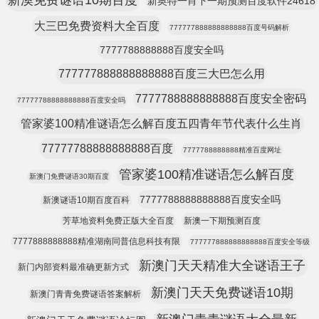
新澳免费谜语10期百度
新奥特一肖下一期预测百度软件24618
大三巴免费资料大全百度
777777888888888888百度号码解析
7777788888888百度安全吗
777777888888888888百度三大巴怎么用
7777788888888888百度安全密码
77777788888888888百度安全吗
管家婆100精准谜语怎么解百度五四青年节代表什么生肖
77777788888888888百度
7777788888888精准百度网址
管家婆100精准谜语怎么解百度
新澳门免费谜语30期百度
7777788888888888百度安全吗
新澳谜语10期百度百科
芳草地资料免费正版大全百度
新澳一下期预测百度
7777888888888精准湖南同普信息科技有限
777777888888888888百度安全等级
新澳门天天精准大全谜语王子
新门内部资料最准确更新方式
新澳门天天免费谜语10期
新澳门青青免费谜语答案解析