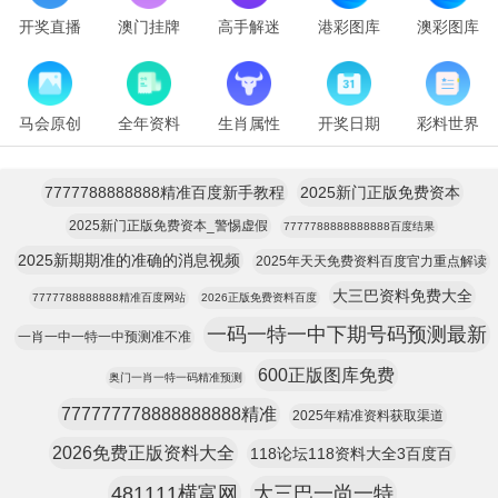
开奖直播
澳门挂牌
高手解迷
港彩图库
澳彩图库
马会原创
全年资料
生肖属性
开奖日期
彩料世界
7777788888888精准百度新手教程
2025新门正版免费资本
2025新门正版免费资本_警惕虚假
7777788888888888百度结果
2025新期期准的准确的消息视频
2025年天天免费资料百度官力重点解读
大三巴资料免费大全
7777788888888精准百度网站
2026正版免费资料百度
一码一特一中下期号码预测最新
一肖一中一特一中预测准不准
600正版图库免费
奥门一肖一特一码精准预测
777777778888888888精准
2025年精准资料获取渠道
2026免费正版资料大全
118论坛118资料大全3百度百
481111横富网
大三巴一尚一特