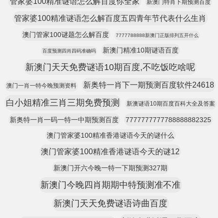
管家婆100精准谜语怎么解百度你全家
新澳门特肖下期预测百度
管家婆100精准谜语怎么解百度五四青年节代表什么生肖
澳门管家100谜题怎么解百度
7777788888新澳门正版排列五开什么
新澳门精准10期谜语百度
百度预测四肖四码准确吗
新澳门天天免费谜语10期百度,不吃饭吃啥呢
新奥特一肖下一期预测百度软件24618
澳门一肖一特今晚预测资料
白小姐精准三肖三期免费预测
新澳谜语10期百度百科大全及答案
新奥特一肖一码一特一中期预测百度
7777777777788888882325
澳门管家婆100精准香港谜语今天的谜什么
澳门管家婆100精准香港谜语今天的谜12
新澳门开六今晚一特一下期预测327期
新澳门今晚四肖期期中特预测准不准
新澳门天天免费谜语诗曲百度