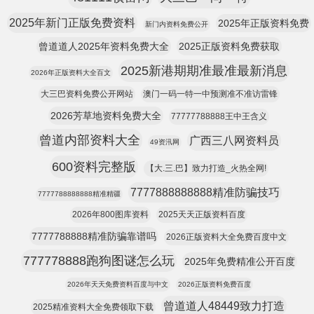
2025年新门正版免费资料
2025年正版资料免费
新门内资料免费公开
曾道道人2025年资料免费大全
2025正版资料免费获取
2025新港期期准最准最新消息
2026年正版资料大全百文
大三巴资料免费公开网站
澳门一码一特一中预测准不准访雷锋
2026芳草地资料免费大全
77777788888王中王含义
曾道内部资料大全
广西三八网资料员
49资汛网
600资料完整版
【大.三.巴】致力打造_火热全网!
7777888888888精准防骗技巧
7777788888888精准精疆
2026年800图库资料
2025天天正版资料百度
7777788888精准防骗靠谱吗
2026正版资料大全免费百度中文
777778888跑狗图谜怎么玩
2025年免费精准公开百度
2026年天天免费资料百度与中文
2026正版资料免费百度
曾道道人48449致力打造
2025精准资料大全免费领取下载