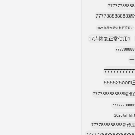
7777778888
77778888888
2025年天免费资料百度官方
17库恢复正常使用1
7777888
一
777777777
555525o
7777888888888
777777888
2026新门
7777888888888新
777777888888888