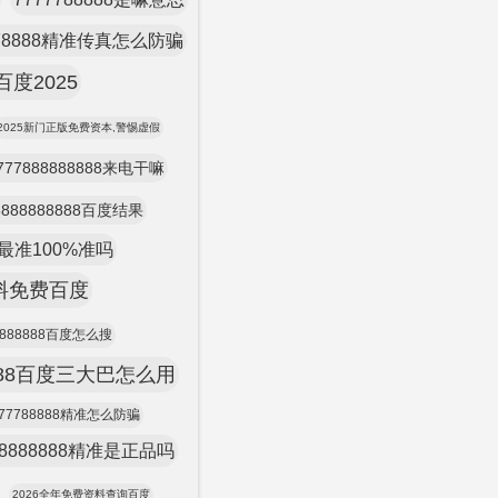
778888精准传真怎么防骗
度2025
2025新门正版免费资本,警惕虚假
777888888888来电干嘛
88888888888百度结果
最准100%准吗
资料免费百度
88888888百度怎么搜
88888百度三大巴怎么用
777788888精准怎么防骗
88888888精准是正品吗
2026全年免费资料查询百度