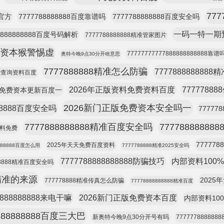
77
官方
7777788888888百度靠谱吗
7777788888888百度安全吗
一码一特一期
88888888888百度号码解析
7777788888888精准管家图片
费资本猴警惕虚
77777777777888888888888靠谱
奥特今晚9点30分开啥意思
7777888888精准怎么防骗
777788888888
费查询资料百度
2026年正版资料免费资料百度
7777788
版免费资本更新百度一
2026新门正版免费资本安全吗一
888888百度安全吗
77777
7777888888888精准百度安全吗
7777888888
资料免费
77777
2025年天天免费百度资料
8888888百度怎么用
7777788888精准2025安全吗
7777788888888888防骗技巧
内部资料100
888888精准百度安全吗
88精准的来源
202
777778888精准传真怎么防骗
77778888888888精准百度
7888888888来电干嘛
2026新门正版免费资本百度
内部资料10
8888888888百度三大巴
新奥特今晚9点30分开号有吗
77777788888