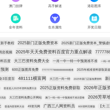
澳门挂牌
高手解迷
港彩图库
全年资料
生肖属性
开奖日期
2025新门正版免费资本
百度新手教程
2025新门正版免费资本_警惕虚
2025年天天免费资料百度官力重点解读
77777
消息视频
大三巴资料免费大全
资料百度
一肖一中一特一中预测准不准
一码一
准预测
600正版图库免费
2025年精准资料获取渠
777777778888888888精准
481111横富网
新
大全3百度百
大三巴一尚一特
2025年新门正版免费资料
2026年正
2025正版资料免费获取
费
曾道道人2025年资料免费大全
2026芳
大三巴资料免费公开网站
新消息
澳门一码一特一中预测准不准访雷锋
广西三八网资料员
义
【大.
49资汛网
曾道内部资料大全
600资料完整版