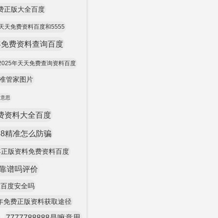
费正版大全百度
年天天免费资料百度和5555
全年免费资料查询百度
2025年天天免费查询资料百度
8精准管家图片
啥意思
免费资料大全百度
8888精准怎么防骗
6年正版资料免费资料百度
888靠谱吗评价
8精准百度安全吗
5年免费正版资料获取途径
7777788888是嘛意思