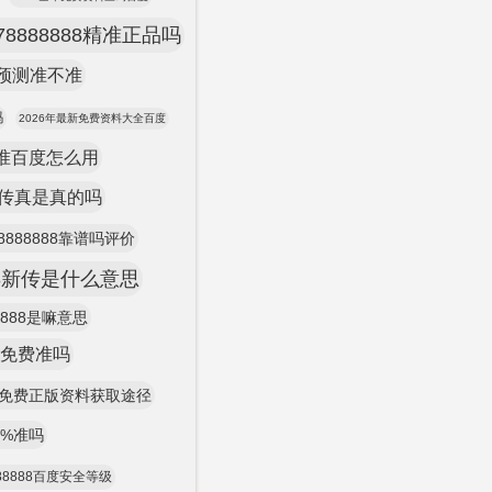
778888888精准正品吗
预测准不准
吗
2026年最新免费资料大全百度
8精准百度怎么用
88传真是真的吗
88888888靠谱吗评价
888新传是什么意思
88888是嘛意思
%免费准吗
5年免费正版资料获取途径
0%准吗
8888888百度安全等级