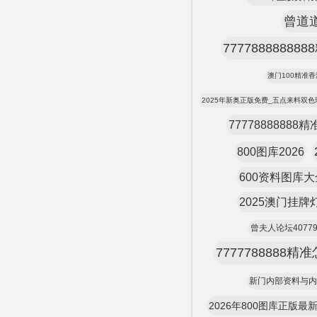
曾道
7777888888
澳门100精准
2025年新奥正版免费_五点来料双色
77778888888精
800图库2026
600资料图库大
2025澳门挂
曾夫人论坛4077
7777788888精
新门内部资料与内
2026年800图库正版最